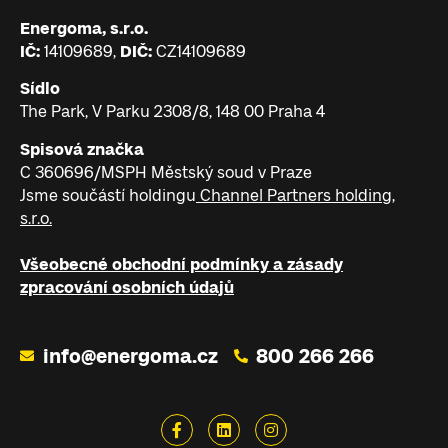
Energoma, s.r.o.
IČ:
14109689,
DIČ:
CZ14109689
Sídlo
The Park, V Parku 2308/8, 148 00 Praha 4
Spisová značka
C 360696/MSPH Městský soud v Praze
Jsme součástí holdingu
Channel Partners holding,
s.r.o.
Všeobecné obchodní podmínky a zásady
zpracování osobních údajů
info@energoma.cz
800 266 266