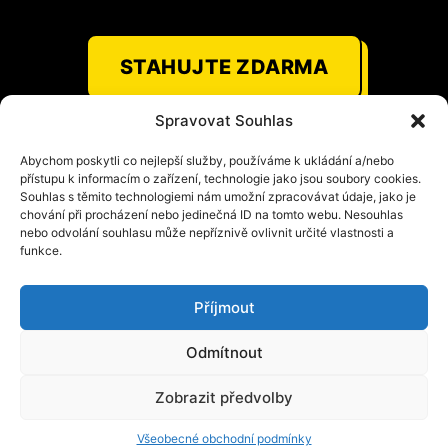
STAHUJTE ZDARMA
Spravovat Souhlas
Abychom poskytli co nejlepší služby, používáme k ukládání a/nebo
přístupu k informacím o zařízení, technologie jako jsou soubory cookies.
Souhlas s těmito technologiemi nám umožní zpracovávat údaje, jako je
chování při procházení nebo jedinečná ID na tomto webu. Nesouhlas
nebo odvolání souhlasu může nepříznivě ovlivnit určité vlastnosti a
funkce.
Hledáme za vás
způsoby snížení
Příjmout
spotřeby energií,
Odmítnout
např. pomocí
Zobrazit předvolby
alternativních
Všeobecné obchodní podmínky