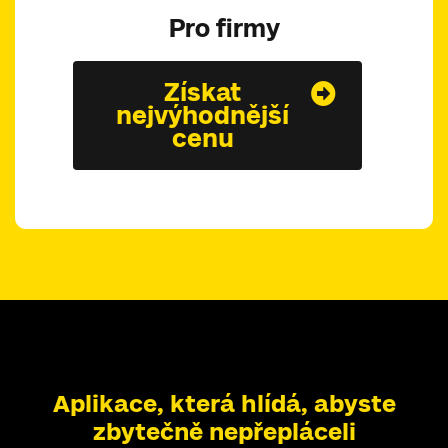
Pro firmy
Získat
nejvýhodnější
cenu
Aplikace, která hlídá, abyste
zbytečně nepřepláceli