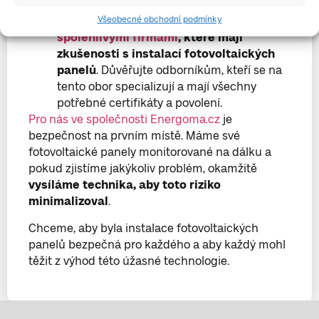
mohly být zdrojem požáru.
Všeobecné obchodní podmínky
Pracujte s profesionálními a
spolehlivými firmami
, které mají
zkušenosti s instalací fotovoltaických
panelů
. Důvěřujte odborníkům, kteří se na
tento obor specializují a mají všechny
potřebné certifikáty a povolení.
Pro nás ve společnosti Energoma.cz
je
bezpečnost na prvním místě. Máme své
fotovoltaické panely monitorované na dálku a
pokud zjistíme jakýkoliv problém, okamžitě
vysíláme technika, aby toto riziko
minimalizoval
.
Chceme, aby byla instalace fotovoltaických
panelů bezpečná pro každého a aby každý mohl
těžit z výhod této úžasné technologie.