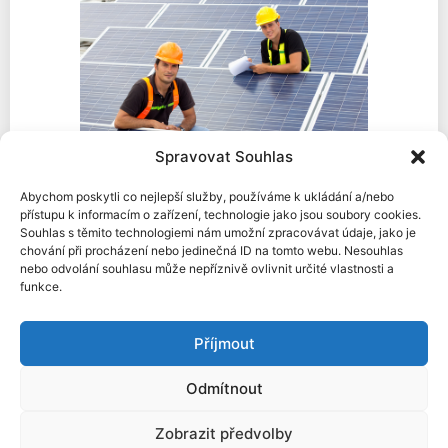
Spravovat Souhlas
Abychom poskytli co nejlepší služby, používáme k ukládání a/nebo
Zkontrolujte, zda Vaše pojištění domova
přístupu k informacím o zařízení, technologie jako jsou soubory cookies.
pokrývá poškození způsobené požárem v
Souhlas s těmito technologiemi nám umožní zpracovávat údaje, jako je
souvislosti s vašimi fotovoltaickými
chování při procházení nebo jedinečná ID na tomto webu. Nesouhlas
nebo odvolání souhlasu může nepříznivě ovlivnit určité vlastnosti a
panely
. Většina pojišťovacích společností
funkce.
už v dnešní době nabízí speciální pojištění
pro majitele fotovoltaických panelů.
Neinstalujte své panely na místech, kde
Příjmout
by mohly být náchylné k požárům
.
Například pokud jsou vaše panely umístěny
Odmítnout
v blízkosti stromů, je důležité zajistit, aby
nebyly v kontaktu s větvemi a listy, které by
Zobrazit předvolby