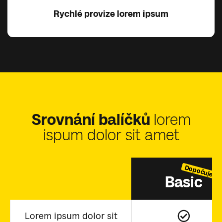
Rychlé provize lorem ipsum
Srovnání balíčků
lorem
ispum dolor sit amet
Dopočujeme
Basic
Lorem ipsum dolor sit