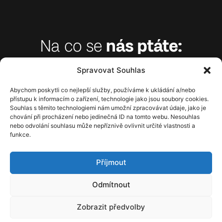
Na co se
nás ptáte:
Spravovat Souhlas
Abychom poskytli co nejlepší služby, používáme k ukládání a/nebo
Lorem ipsum dolor sit amet?
přístupu k informacím o zařízení, technologie jako jsou soubory cookies.
Souhlas s těmito technologiemi nám umožní zpracovávat údaje, jako je
chování při procházení nebo jedinečná ID na tomto webu. Nesouhlas
Lorem ipsum dolor sit amet, consectetur
nebo odvolání souhlasu může nepříznivě ovlivnit určité vlastnosti a
adipiscing elit. Ut elit tellus, luctus nec
funkce.
ullamcorper mattis, pulvinar dapibus leo.
Příjmout
Lorem ipsum dolor sit amet?
Odmítnout
Lorem ipsum dolor sit amet?
Zobrazit předvolby