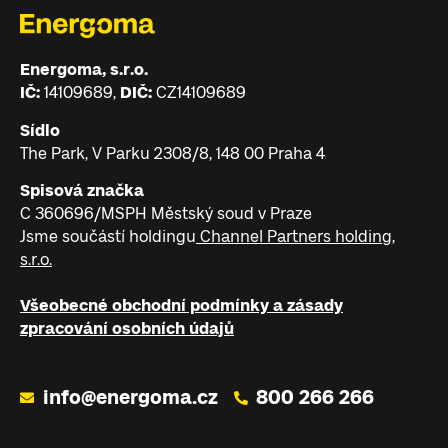
Energoma, s.r.o.
IČ:
14109689,
DIČ:
CZ14109689
Sídlo
The Park, V Parku 2308/8, 148 00 Praha 4
Spisová značka
C 360696/MSPH Městský soud v Praze
Jsme součástí holdingu
Channel Partners holding,
s.r.o.
Všeobecné obchodní podmínky a zásady
zpracování osobních údajů
info@energoma.cz
800 266 266