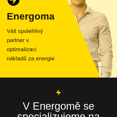
Energoma
Váš spolehlivý
partner v
optimalizaci
nákladů za energie
V Energomě se
specializujeme na