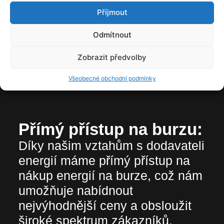
Proč oslovit
Příjmout
Energomu, pokud
Odmítnout
potřebujete snížit
Zobrazit předvolby
náklady za energie?
Všeobecné obchodní podmínky
Přímý přístup na burzu:
Díky našim vztahům s dodavateli
energií máme přímý přístup na
nákup energií na burze, což nám
umožňuje nabídnout
nejvýhodnější ceny a obsloužit
široké spektrum zákazníků.