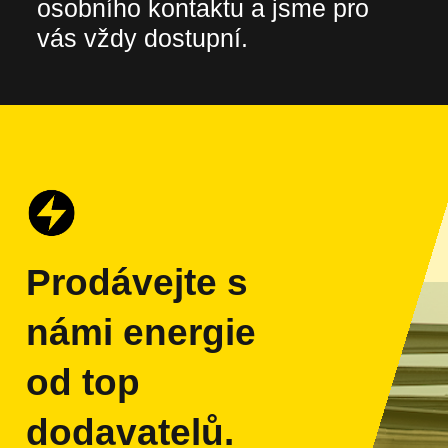
osobního kontaktu a jsme pro
vás vždy dostupní.
Prodávejte s
námi energie
od top
dodavatelů.