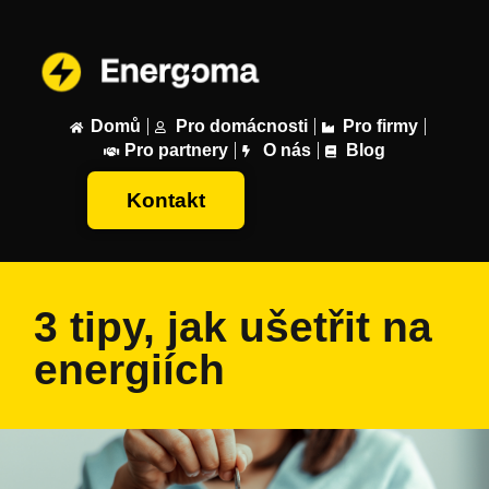
Domů
Pro domácnosti
Pro firmy
Pro partnery
O nás
Blog
Kontakt
3 tipy, jak ušetřit na
energiích