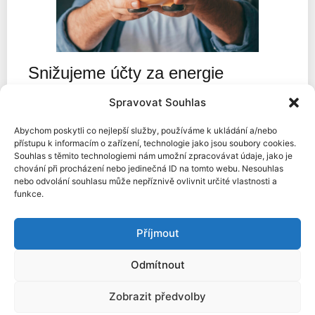
Snižujeme účty za energie
Spravovat Souhlas
V Energomě pomáháme domácnostem i firmám
optimalizovat náklady za energie. Sledujeme vývoj
Abychom poskytli co nejlepší služby, používáme k ukládání a/nebo
cen elektřiny a plynu, rozumíme tarifům,
přístupu k informacím o zařízení, technologie jako jsou soubory cookies.
energetickým aukcím, fotovoltaice a dalším
Souhlas s těmito technologiemi nám umožní zpracovávat údaje, jako je
energetickým inovacím.
chování při procházení nebo jedinečná ID na tomto webu. Nesouhlas
nebo odvolání souhlasu může nepříznivě ovlivnit určité vlastnosti a
Spolehlivě a
zcela zdarma vám srovnáme ceny
funkce.
energií
, vybereme nejvýhodnější nabídku na trhu a
pomůžeme vám nastavit výhodnější podmínky a
Příjmout
smlouvu s dodavatelem.
Odmítnout
Zobrazit předvolby