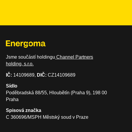
Jsme součástí holdingu
Channel Partners
holding, s.r.o.
IČ:
14109689,
DIČ:
CZ14109689
Sídlo
Poděbradská 88/55, Hloubětín (Praha 9), 198 00
Praha
Spisová značka
C 360696/MSPH Městský soud v Praze