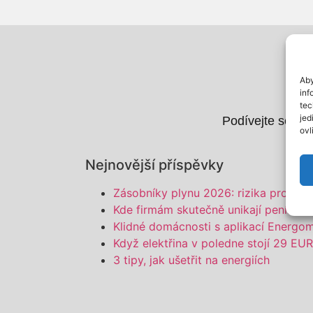
Aby
inf
tec
jed
Podívejte se na 
ovl
Nejnovější příspěvky
Zásobníky plynu 2026: rizika pro fir
Kde firmám skutečně unikají peníze n
Klidné domácnosti s aplikací Energoma
Když elektřina v poledne stojí 29 E
3 tipy, jak ušetřit na energiích