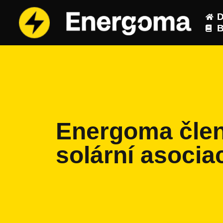
B
Energoma čle
solární asocia