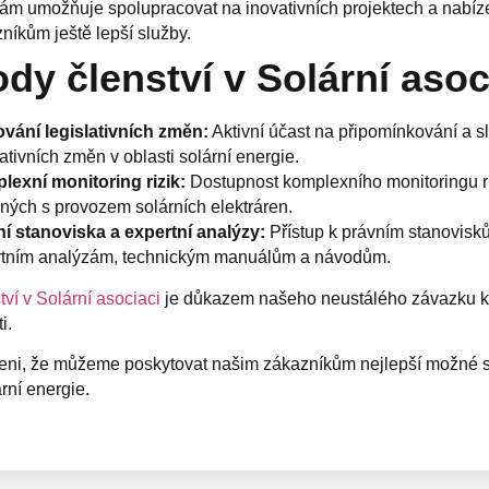
ám umožňuje spolupracovat na inovativních projektech a nabíz
níkům ještě lepší služby.
dy členství v Solární asoc
vání legislativních změn:
Aktivní účast na připomínkování a s
lativních změn v oblasti solární energie.
exní monitoring rizik:
Dostupnost komplexního monitoringu ri
ných s provozem solárních elektráren.
í stanoviska a expertní analýzy:
Přístup k právním stanovisk
rtním analýzám, technickým manuálům a návodům.
tví v Solární asociaci
je důkazem našeho neustálého závazku k 
ti.
ni, že můžeme poskytovat našim zákazníkům nejlepší možné s
ární energie.