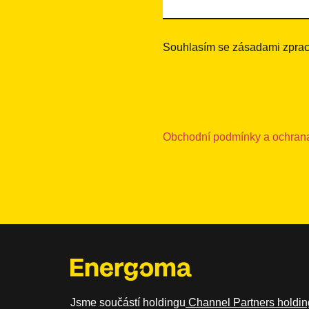
Souhlasím se zásadami zprac
Obchodní podmínky a ochrana
Jsme součástí holdingu
Channel Partners holding,