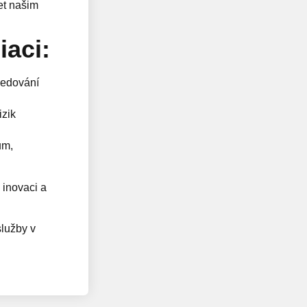
et našim
iaci:
ledování
zik
ům,
inovaci a
lužby v