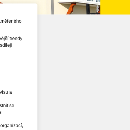
zaměřeného
ější trendy
sdílejí
visu a
tnit se
s
 organizací,