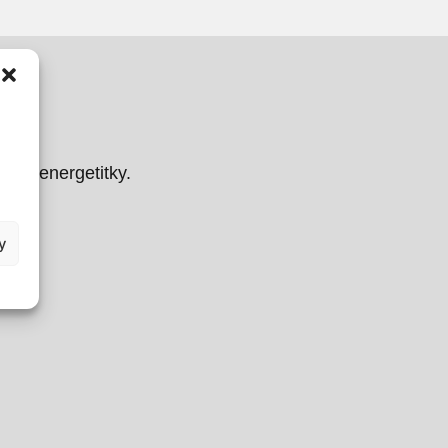
asti energetitky.
y