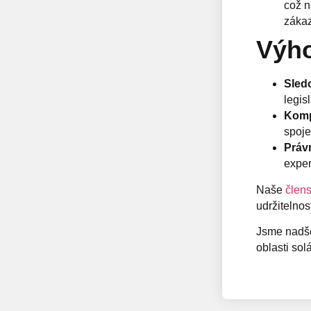
což n
zákaz
Výho
Sledo
legis
Kompl
spoje
Právn
expe
Naše
člens
udržitelnos
Jsme nadše
oblasti sol