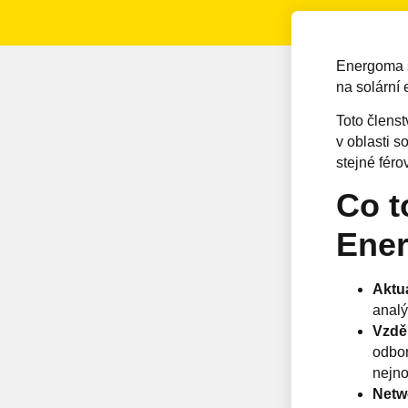
Energoma 
na solární 
Toto členst
v oblasti s
stejné féro
Co t
Ene
Aktuá
analý
Vzdě
odbor
nejno
Netw