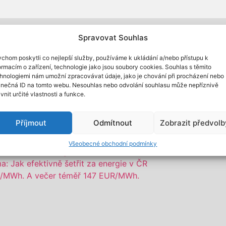
Spravovat Souhlas
Zajímá vás více článků?
chom poskytli co nejlepší služby, používáme k ukládání a/nebo přístupu k
ormacím o zařízení, technologie jako jsou soubory cookies. Souhlas s těmito
hnologiemi nám umožní zpracovávat údaje, jako je chování při procházení nebo
inečná ID na tomto webu. Nesouhlas nebo odvolání souhlasu může nepříznivě
další podobné články, ve kterých najdete tipy a rady v obl
ivnit určité vlastnosti a funkce.
Příjmout
Odmítnout
Zobrazit předvolb
my před zimou
Všeobecné obchodní podmínky
a faktuře za energie
: Jak efektivně šetřit za energie v ČR
UR/MWh. A večer téměř 147 EUR/MWh.