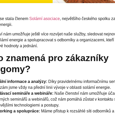
se stala členem
Solární asociace
, největšího českého spolku 
energii.
ví nám umožňuje ještě více rozvíjet naše služby, sledovat nejnov
olární energie a spolupracovat s odborníky a organizacemi, kteří 
vé hodnoty a jednání.
o znamená pro zákazníky
rgomy?
lní informace a analýzy:
Díky pravidelnému informačnímu ser
zám jsme vždy na přední linii vývoje v oblasti solární energie.
lávací semináře a webináře:
Naše členství nám umožňuje účas
ných seminářů a webinářů, což nám pomáhá zůstat v kontaktu 
vějšími technologiemi a postupy.
orking a spolupráce:
Máme přístup k rozsáhlé síti odborníků a