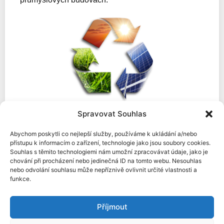
Spravovat Souhlas
Celkově lze říci, že
fotovoltaika je čistá a
udržitelná technologie
, která umožňuje využití
Abychom poskytli co nejlepší služby, používáme k ukládání a/nebo
slunečního záření k výrobě elektřiny.
přístupu k informacím o zařízení, technologie jako jsou soubory cookies.
Souhlas s těmito technologiemi nám umožní zpracovávat údaje, jako je
Díky vysokým cenám elektřiny je fotovoltaická
chování při procházení nebo jedinečná ID na tomto webu. Nesouhlas
nebo odvolání souhlasu může nepříznivě ovlivnit určité vlastnosti a
elektrárna velmi výhodná a v kombinaci s bateriemi
funkce.
činí
domácnost nezávislou
na cenách energií na
globálních trzích.
Příjmout
Chcete se stát jednou z takto nezávislých
domácností?