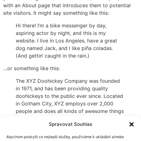
with an About page that introduces them to potential
site visitors. It might say something like this:
Hi there! I’m a bike messenger by day,
aspiring actor by night, and this is my
website. I live in Los Angeles, have a great
dog named Jack, and I like piña coladas.
(And gettin‘ caught in the rain.)
…or something like this:
The XYZ Doohickey Company was founded
in 1971, and has been providing quality
doohickeys to the public ever since. Located
in Gotham City, XYZ employs over 2,000
people and does all kinds of awesome things
for the Gotham community.
Spravovat Souhlas
As a new WordPress user, you should go to
your
Abychom poskytli co nejlepší služby, používáme k ukládání a/nebo
dashboard
to delete this page and create new pages