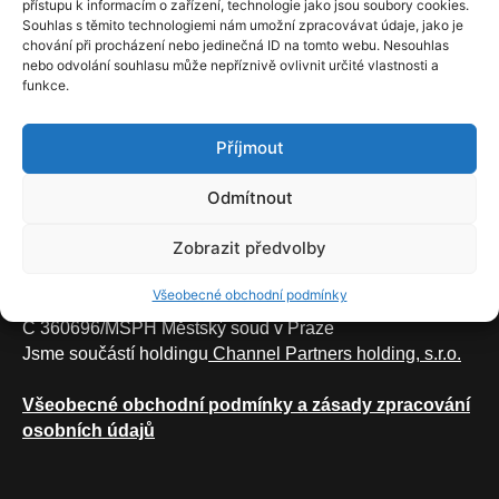
přístupu k informacím o zařízení, technologie jako jsou soubory cookies.
for your content. Have fun!
Souhlas s těmito technologiemi nám umožní zpracovávat údaje, jako je
chování při procházení nebo jedinečná ID na tomto webu. Nesouhlas
nebo odvolání souhlasu může nepříznivě ovlivnit určité vlastnosti a
funkce.
Příjmout
Energoma, s.r.o.
IČ:
14109689,
DIČ:
CZ14109689
Odmítnout
Sídlo
Zobrazit předvolby
The Park, V Parku 2308/8, 148 00 Praha 4
Všeobecné obchodní podmínky
Spisová značka
C 360696/MSPH Městský soud v Praze
Jsme součástí holdingu
Channel Partners holding, s.r.o.
Všeobecné obchodní podmínky a zásady zpracování
osobních údajů