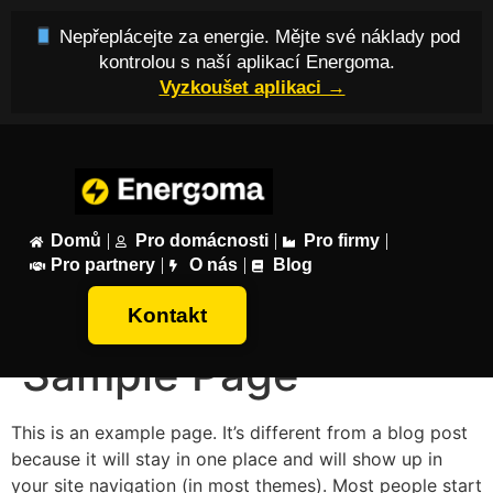
Nepřeplácejte za energie. Mějte své náklady pod
kontrolou s naší aplikací Energoma.
Vyzkoušet aplikaci →
Domů
Pro domácnosti
Pro firmy
Pro partnery
O nás
Blog
Kontakt
Sample Page
This is an example page. It’s different from a blog post
because it will stay in one place and will show up in
your site navigation (in most themes). Most people start