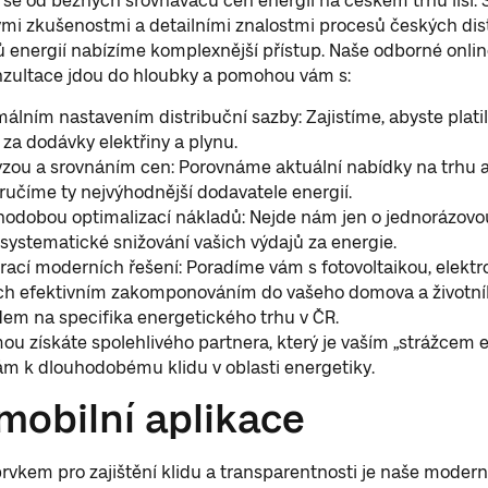
e od běžných srovnávačů cen energií na českém trhu liší. 
i zkušenostmi a detailními znalostmi procesů českých dist
 energií nabízíme komplexnější přístup. Naše odborné onli
nzultace jdou do hloubky a pomohou vám s:
álním nastavením distribuční sazby: Zajistíme, abyste plati
za dodávky elektřiny a plynu.
zou a srovnáním cen: Porovnáme aktuální nabídky na trhu 
učíme ty nejvýhodnější dodavatele energií.
hodobou optimalizací nákladů: Nejde nám jen o jednorázovo
 systematické snižování vašich výdajů za energie.
rací moderních řešení: Poradíme vám s fotovoltaikou, elektr
ich efektivním zakomponováním do vašeho domova a životníh
em na specifika energetického trhu v ČR.
u získáte spolehlivého partnera, který je vaším „strážcem e
m k dlouhodobému klidu v oblasti energetiky.
 mobilní aplikace
rvkem pro zajištění klidu a transparentnosti je naše modern