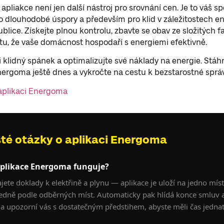
pliakce není jen další nástroj pro srovnání cen. Je to váš sp
o dlouhodobé úspory a především pro klid v záležitostech en
blice. Získejte plnou kontrolu, zbavte se obav ze složitých f
otu, že vaše domácnost hospodaří s energiemi efektivně.
si klidný spánek a optimalizujte své náklady na energie. Stáh
nergoma ještě dnes a vykročte na cestu k bezstarostné správ
aplikaci Energoma
té otázky o aplikaci Energoma
aplikace Energoma funguje?
jete doklady k elektřině a plynu — aplikace je uloží na jedno míst
edně podle odběrných míst. Automaticky pak hlídá konce smluv 
í a upozorní vás s dostatečným předstihem, abyste měli čas jednat