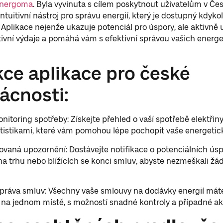
Energoma
. Byla vyvinuta s cílem poskytnout uživatelům v Če
ntuitivní nástroj pro správu energií, který je dostupný kdykol
 Aplikace nejenže ukazuje potenciál pro úspory, ale aktivně
ivní výdaje a pomáhá vám s efektivní správou vašich energ
ce aplikace pro české
cnosti:
onitoring spotřeby: Získejte přehled o vaší spotřebě elektřiny
atistikami, které vám pomohou lépe pochopit vaše energetic
ovaná upozornění: Dostávejte notifikace o potenciálních ús
 trhu nebo blížících se konci smluv, abyste nezmeškali žá
správa smluv: Všechny vaše smlouvy na dodávky energií mát
na jednom místě, s možností snadné kontroly a případné ak