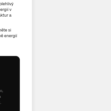
olehlivý
ergií v
aktur a
něte si
ě energií
o,
a
.