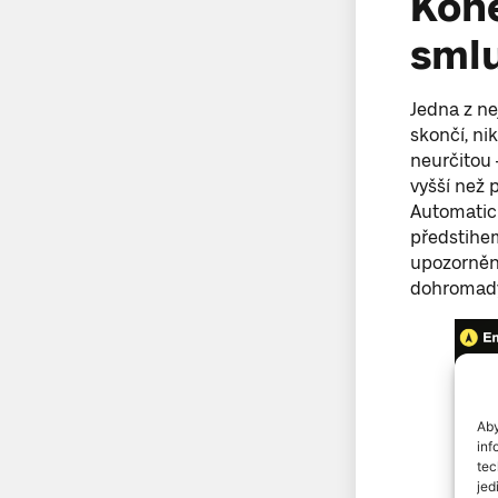
Kone
sml
Jedna z ne
skončí, ni
neurčitou 
vyšší než 
Automatick
předstihem
upozornění
dohromad
Aby
inf
tec
jed