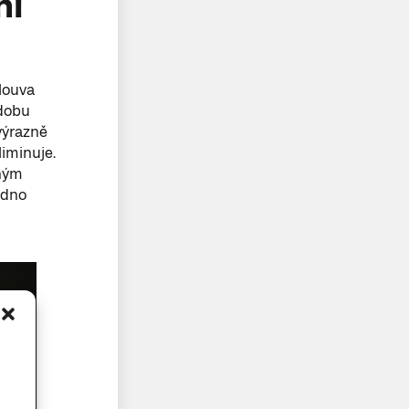
ní
mlouva
 dobu
výrazně
iminuje.
čným
edno