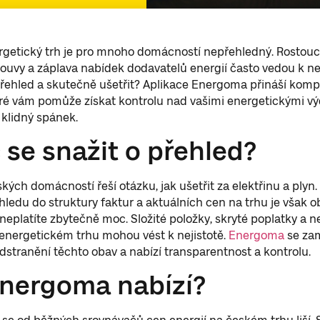
getický trh je pro mnoho domácností nepřehledný. Rostoucí
louvy a záplava nabídek dodavatelů energií často vedou k nej
přehled a skutečně ušetřit? Aplikace Energoma přináší komp
eré vám pomůže získat kontrolu nad vašimi energetickými výd
k klidný spánek.
 se snažit o přehled?
ých domácností řeší otázku, jak ušetřit za elektřinu a plyn.
hledu do struktury faktur a aktuálních cen na trhu je však o
a neplatíte zbytečně moc. Složité položky, skryté poplatky a n
energetickém trhu mohou vést k nejistotě.
Energoma
se za
dstranění těchto obav a nabízí transparentnost a kontrolu.
nergoma nabízí?