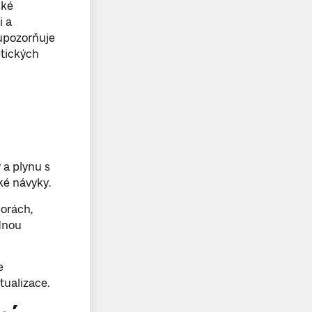
ské
i a
 upozorňuje
etických
 a plynu s
ké návyky.
porách,
dnou
e
tualizace.