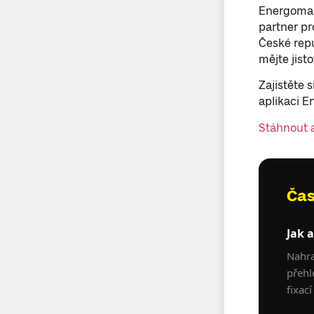
Energoma a
partner pr
České repu
mějte jist
Zajistěte 
aplikaci E
Stáhnout 
Čas
Jak 
Nahra
přehl
fixac