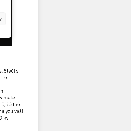
y
. Stačí si
ché
yn
dy máte
lů, žádné
alýzu vaší
Díky