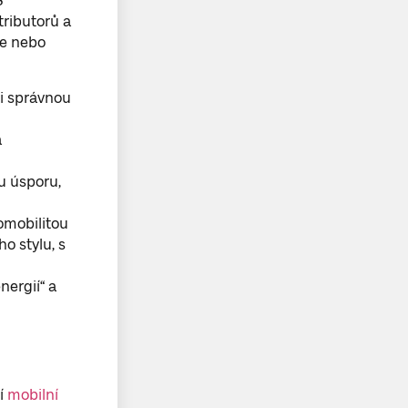
S
ributorů a
ne nebo
li správnou
a
u úsporu,
omobilitou
o stylu, s
nergií“ a
í
mobilní