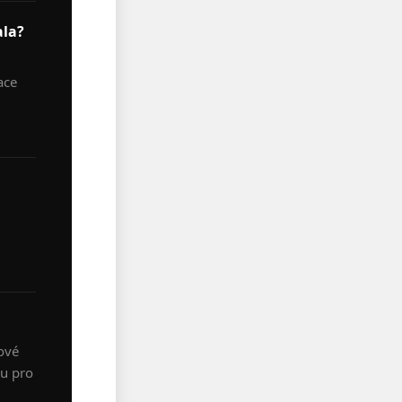
ala?
ace
ové
hu pro