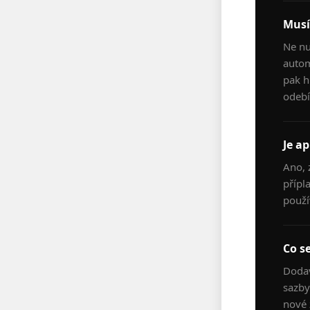
Musí
Ne nu
autom
pak h
odebí
Je a
Ano, 
přípl
použí
Co se
Dodav
sazby
nové 