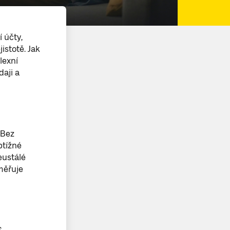
 účty,
istotě. Jak
lexní
aji a
 Bez
btížné
eustálé
měřuje