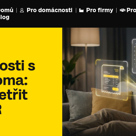
Domů
Pro domácnosti
Pro firmy
Pro
log
sti s
oma:
etřit
R