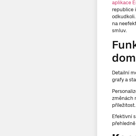
aplikace 
republice i
odkudkoli.
na neefekt
smluv.
Funk
domá
Detailní m
grafy a st
Personaliz
změnách na
příležitost.
Efektivní 
přehledně 