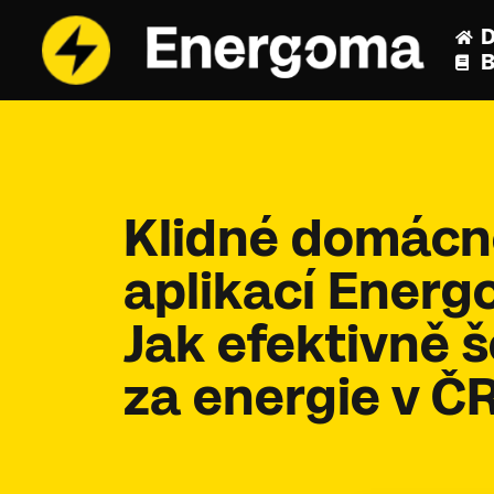
B
Klidné domácno
aplikací Energ
Jak efektivně š
za energie v Č