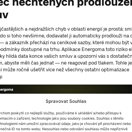
c nechtěných prodlouže
uv
jčastějších a nejdražších chyb v oblasti energií je prostá: s
kdo si toho nevšimne, dodavatel ji automaticky prodlouží na
— a zákazník přechází na ceníkové sazby, které mohou být 
podmínky dostupné na trhu. Aplikace Energoma toto riziko el
y hlídá data konce vašich smluv a upozorní vás s dostate
, abyste měli čas jednat — ne reagovat pod tlakem. Tohle j
 může ročně ušetřit více než všechny ostatní optimalizace
y.
Spravovat Souhlas
chom poskytli co nejlepší služby, používáme k ukládání a/nebo přístupu k
ormacím o zařízení, technologie jako jsou soubory cookies. Souhlas s těmito
hnologiemi nám umožní zpracovávat údaje, jako je chování při procházení nebo
inečná ID na tomto webu. Nesouhlas nebo odvolání souhlasu může nepříznivě