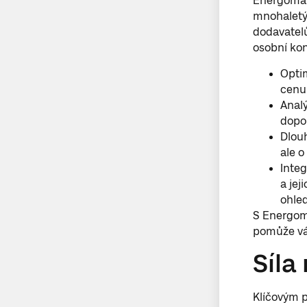
Energoma s
mnohaletým
dodavatelů
osobní ko
Optim
cenu 
Analý
dopor
Dlou
ale o
Integ
a jej
ohled
S Energomo
pomůže vá
Síla
Klíčovým p