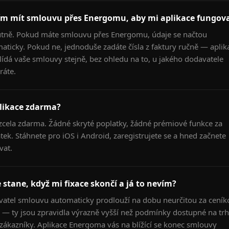
m mít smlouvu přes Energomu, aby mi aplikace fungov
tně. Pokud máte smlouvu přes Energomu, údaje se načtou
aticky. Pokud ne, jednoduše zadáte čísla z faktury ručně — aplik
lídá vaše smlouvy stejně, bez ohledu na to, u jakého dodavatele
ráte.
plikace zdarma?
zcela zdarma. Žádné skryté poplatky, žádné prémiové funkce za
atek. Stáhnete pro iOS i Android, zaregistrujete se a hned začnete
vat.
 stane, když mi fixace skončí a já to nevím?
atel smlouvu automaticky prodlouží na dobu neurčitou za ceník
 — ty jsou zpravidla výrazně vyšší než podmínky dostupné na tr
zákazníky. Aplikace Energoma vás na blížící se konec smlouvy