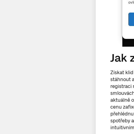
ovl
Jak 
Získat klid
stáhnout a
registraci
smlouvách 
aktuálně o
cenu zafix
přehlédnut
spotřeby a
intuitivní