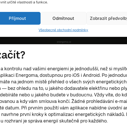
ivnit určité vlastnosti a funkce.
Příjmout
Odmítnout
Zobrazit předvolb
Všeobecné obchodní podmínky
začít?
 a kontrolu nad vašimi energiemi je jednodušší, než si myslíte
plikaci Energoma, dostupnou pro iOS i Android. Po jednodu
 máte na jednom místě přehled o všech svých energetických
— bez ohledu na to, u jakého dodavatele elektřinu nebo pl
debíráte nebo u jakého budete v budoucnu. Vždy víte, do k
ovanou a kdy vám smlouva končí. Žádné prohledávání e-mai
é datum. Při prvním použití vám aplikace nabídne úvodní an
 navrhne první kroky k optimalizaci energetických nákladů. 
mu rozhraní je správa energií skutečně pro každého.