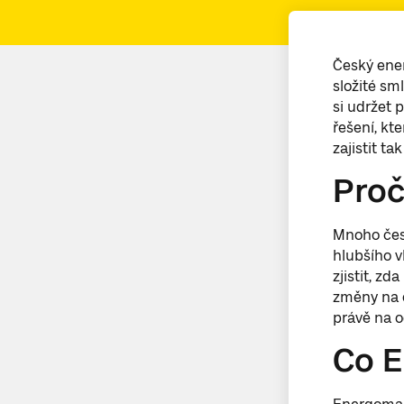
Český ener
složité sm
si udržet 
řešení, kt
zajistit ta
Proč
Mnoho česk
hlubšího v
zjistit, zd
změny na 
právě na o
Co E