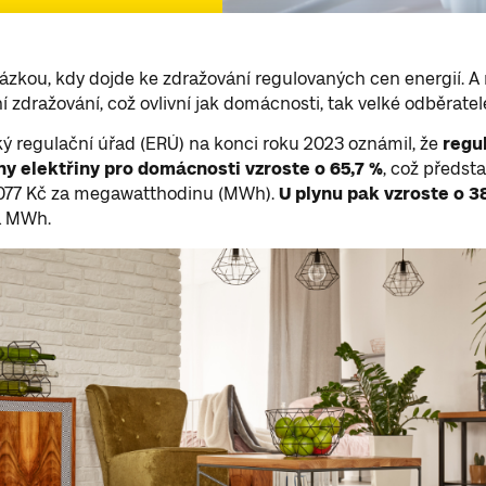
tázkou, kdy dojde ke zdražování regulovaných cen energií. A 
 zdražování, což ovlivní jak domácnosti, tak velké odběratel
ý regulační úřad (ERÚ) na konci roku 2023 oznámil, že
regu
ny elektřiny pro domácnosti vzroste o 65,7 %
, což předst
 1077 Kč za megawatthodinu (MWh).
U plynu pak vzroste o 3
a MWh.