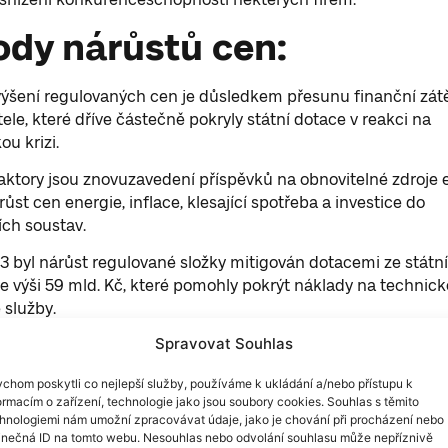
dy nárůstů cen:
ýšení regulovaných cen je důsledkem přesunu finanční zát
ele, které dříve částečně pokryly státní dotace v reakci na
ou krizi.
aktory jsou znovuzavedení příspěvků na obnovitelné zdroje 
ůst cen energie, inflace, klesající spotřeba a investice do
ích soustav.
3 byl nárůst regulované složky mitigován dotacemi ze státn
e výši 59 mld. Kč, které pomohly pokrýt náklady na technické
služby.
Spravovat Souhlas
24 byly dotace stanoveny na 9,35 mld. Kč, což je výrazné
 že pro elektroenergetiku snížil náklady o cca 14 mld. Kč, za
chom poskytli co nejlepší služby, používáme k ukládání a/nebo přístupu k
í o 1 mld. Kč.
ormacím o zařízení, technologie jako jsou soubory cookies. Souhlas s těmito
hnologiemi nám umožní zpracovávat údaje, jako je chování při procházení nebo
ulované složky cen energií v roce 2024 představuje význam
inečná ID na tomto webu. Nesouhlas nebo odvolání souhlasu může nepříznivě