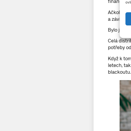
finanční z
ovl
Ačkoliv st
a závislý 
Bylo jen o
Celá distr
potřeby od
Když k tom
letech, ta
blackoutu.