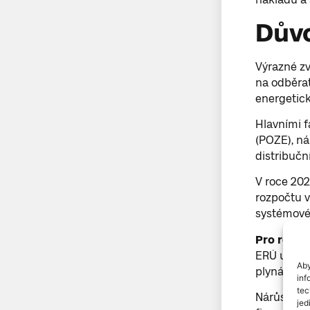
Důvo
Výrazné zv
na odběrat
energetick
Hlavními f
(POZE), nár
distribučn
V roce 202
rozpočtu v
systémové 
Pro rok 20
ERÚ uvedl,
Aby
plynárenstv
inf
tec
Nárůst reg
jed