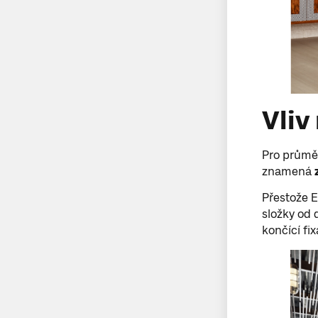
Vliv
Pro průměr
znamená
Přestože E
složky od d
končící fi