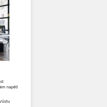
st
kém napětí
árůstu