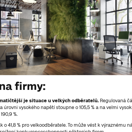
 na firmy:
matičtější je situace u velkých odběratelů.
Regulovaná čá
na úrovni vysokého napětí stoupne o 105,5 % a na velmi vyso
190,9 %.
k o 41,8 % pro velkoodběratele. To může vést k výraznému n
snížení konkurenceschopnosti některých firem.