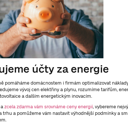
ujeme účty za energie
ě pomáháme domácnostem i firmám optimalizovat náklady
ledujeme vývoj cen elektřiny a plynu, rozumíme tarifům, en
tovoltaice a dalším energetickým inovacím.
 a
zcela zdarma vám srovnáme ceny energií
, vybereme nejv
a trhu a pomůžeme vám nastavit výhodnější podmínky a sm
em.