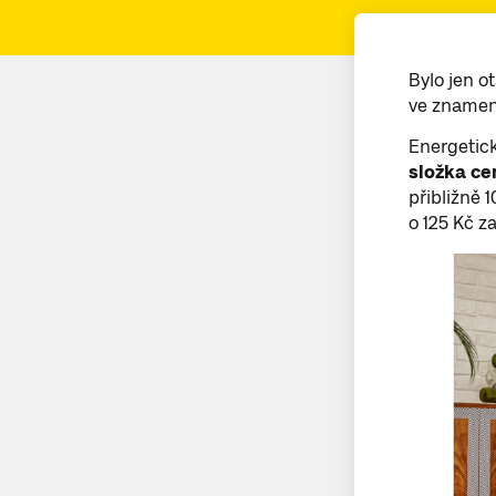
Bylo jen o
ve znamení
Energetick
složka ce
přibližně
o 125 Kč z