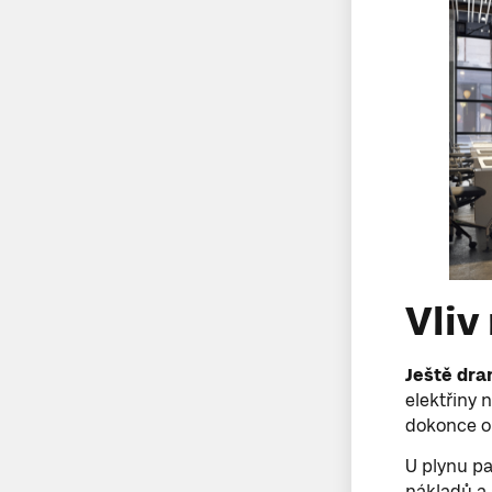
Vliv
Ještě dra
elektřiny 
dokonce o 
U plynu pa
nákladů a 