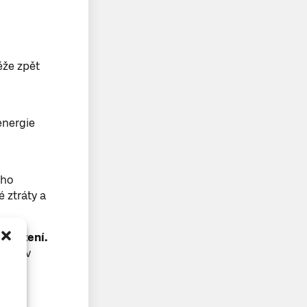
ěže zpět
energie
ího
 ztráty a
 snížení.
tímco v
nou