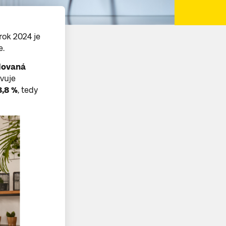
rok 2024 je
e.
lovaná
avuje
8,8 %
, tedy