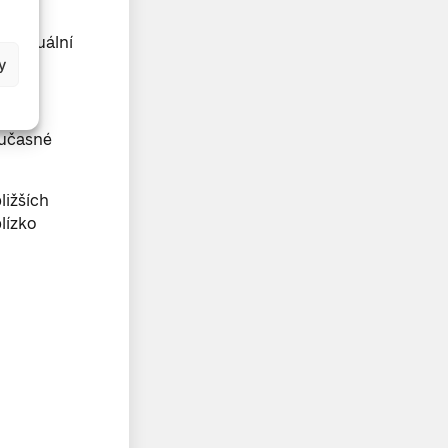
dividuální
y
oučasné
ližších
lízko