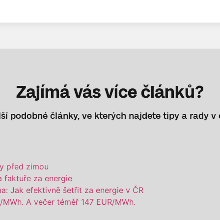
Zajímá vás více článků?
ší podobné články, ve kterých najdete tipy a rady v 
my před zimou
a faktuře za energie
: Jak efektivně šetřit za energie v ČR
UR/MWh. A večer téměř 147 EUR/MWh.