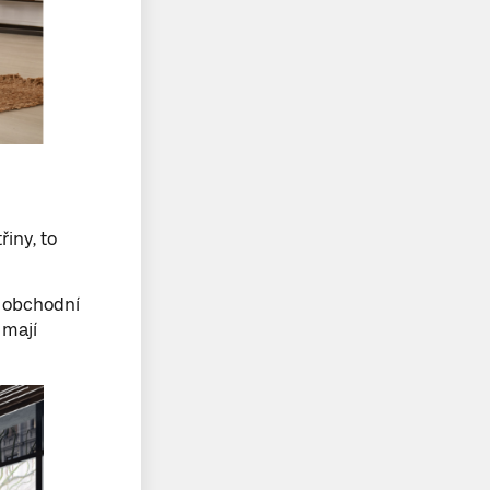
iny, to
s obchodní
 mají