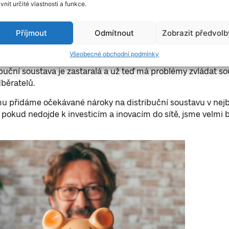
átěž pro české domácnosti a podniky.
ivnit určité vlastnosti a funkce.
átní dotace částečně zmírňují dopad, vývoj cen bude velmi in
Příjmout
Odmítnout
Zobrazit předvolb
na specifických okolnostech jednotlivých odběratelů.
tázkou, kdy k tomuto zdražování dojde.
Všeobecné obchodní podmínky
ibuční soustava je zastaralá a už teď má problémy zvládat s
běratelů.
u přidáme očekávané nároky na distribuční soustavu v nejb
k pokud nedojde k investicím a inovacím do sítě, jsme velmi b