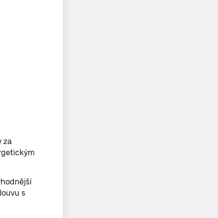
 za
ergetickým
ýhodnější
louvu s