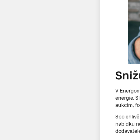
Sniž
V Energom
energie. S
aukcím, fo
Spolehlivě
nabídku n
dodavatel