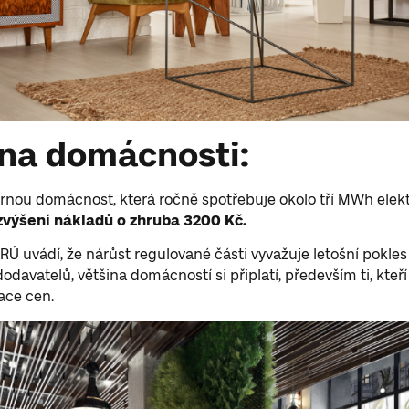
 na domácnosti:
nou domácnost, která ročně spotřebuje okolo tří MWh elektř
zvýšení nákladů o zhruba 3200 Kč.
RÚ uvádí, že nárůst regulované části vyvažuje letošní pokle
odavatelů, většina domácností si připlatí, především ti, kteří
xace cen.