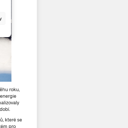
y
ěhu roku,
 energie
alizovaly
dobí.
, které se
stém pro