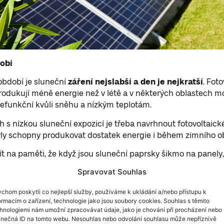
obí
období je sluneční
záření nejslabší a den je nejkratší
. Fot
odukují méně energie než v létě a v některých oblastech m
efunkční kvůli sněhu a nízkým teplotám.
h s nízkou sluneční expozicí je třeba navrhnout fotovoltaic
yly schopny produkovat dostatek energie i během zimního o
ít na paměti, že když jsou sluneční paprsky šikmo na panely
ckého systému se snižuje.
Proto je důležité mít solární pan
Spravovat Souhlas
pod optimálním úhlem, aby mohly být využity maximáln
chom poskytli co nejlepší služby, používáme k ukládání a/nebo přístupu k
ormacím o zařízení, technologie jako jsou soubory cookies. Souhlas s těmito
hnologiemi nám umožní zpracovávat údaje, jako je chování při procházení nebo
inečná ID na tomto webu. Nesouhlas nebo odvolání souhlasu může nepříznivě