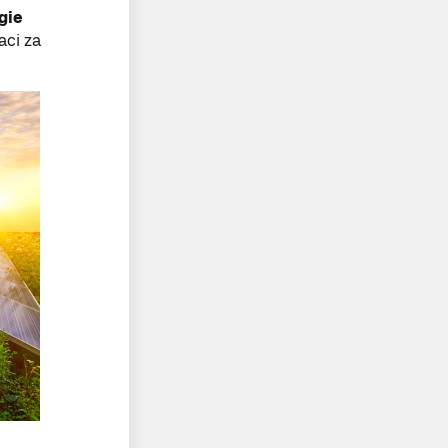
gie
aci za