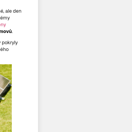
é, ale den
stémy
ěny
omovů
.
 pokryly
ného