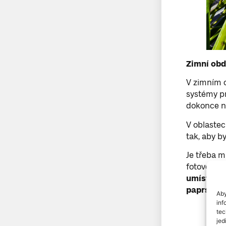
Zimní obd
V zimním 
systémy pr
dokonce n
V oblastec
tak, aby b
Je třeba m
fotovoltai
umístěny 
paprsky
.
Aby
inf
tec
jed