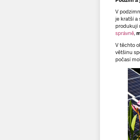
Podzim a 
V podzimní
je kratší 
produkují 
správně
,
m
V těchto o
většinu sp
počasí moh