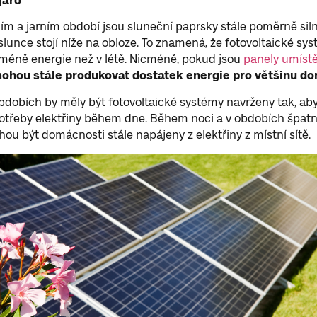
jaro
m a jarním období jsou sluneční paprsky stále poměrně siln
a slunce stojí níže na obloze. To znamená, že fotovoltaické sy
méně energie než v létě. Nicméně, pokud jsou
panely umíst
ohou stále produkovat dostatek energie pro většinu d
bdobích by měly být fotovoltaické systémy navrženy tak, aby
otřeby elektřiny během dne. Během noci a v obdobích špat
ou být domácnosti stále napájeny z elektřiny z místní sítě.