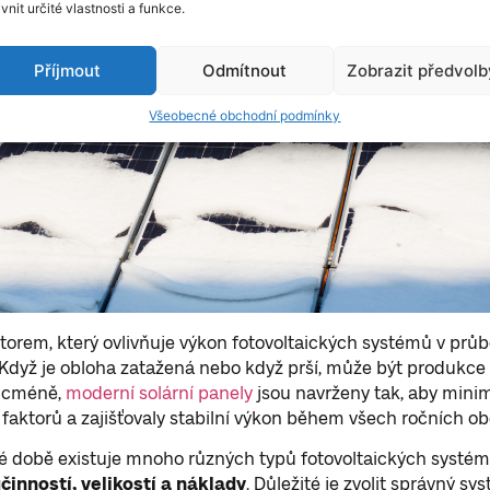
ivnit určité vlastnosti a funkce.
Příjmout
Odmítnout
Zobrazit předvolb
Všeobecné obchodní podmínky
torem, který ovlivňuje výkon fotovoltaických systémů v průb
 Když je obloha zatažená nebo když prší, může být produkce
Nicméně,
moderní solární panely
jsou navrženy tak, aby minim
o faktorů a zajišťovaly stabilní výkon během všech ročních ob
 době existuje mnoho různých typů fotovoltaických systémů
účinností, velikostí a náklady
. Důležité je zvolit správný sy