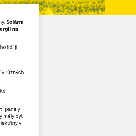
ny.
Solární
ergii na
 lidí ji
í v různých
cké
ní panely
by měly být
lektřiny v