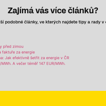
Zajímá vás více článků?
ší podobné články, ve kterých najdete tipy a rady v 
my před zimou
a faktuře za energie
: Jak efektivně šetřit za energie v ČR
UR/MWh. A večer téměř 147 EUR/MWh.