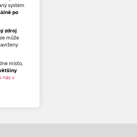
vaný systém
málně po
ý zdroj
gie může
navrženy
dné místo,
většiny
 nás v