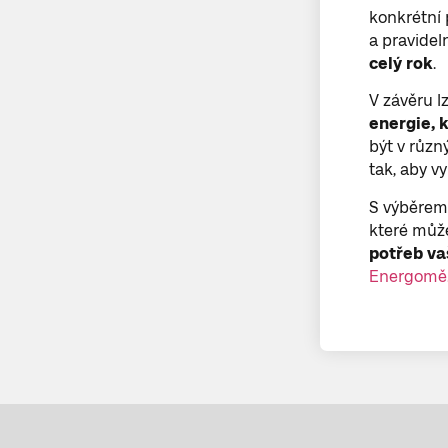
konkrétní 
a pravidel
celý rok
.
V závěru lz
energie, 
být v různ
tak, aby vy
S výběrem 
které může 
potřeb va
Energomě