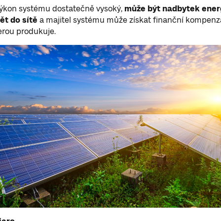
výkon systému dostatečně vysoký,
může být nadbytek ener
ět do sítě
a majitel systému může získat finanční kompenz
terou produkuje.