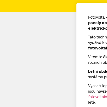
Fotovoltaik
panely ob
elektrick
Tato techn
využívá k 
fotovolta
V tomto čl
ročních ob
Letní obd
systémy p
Vysoké tep
jsou navrž
fotovoltai
létě.