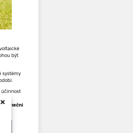
ovoltaické
ohou být
ké systémy
bdobí.
, účinnost
ely
ě sluneční