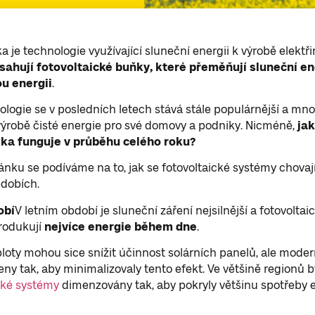
a je technologie využívající sluneční energii k výrobě elektři
sahují fotovoltaické buňky, které přeměňují sluneční en
ou energii
.
ologie se v posledních letech stává stále populárnější a mnoho
výrobě čisté energie pro své domovy a podniky. Nicméně,
jak
ika funguje v průběhu celého roku?
ánku se podíváme na to, jak se fotovoltaické systémy chovaj
dobích.
obí
V letním období je sluneční záření nejsilnější a fotovoltai
rodukují
nejvíce energie během dne
.
loty mohou sice snížit účinnost solárních panelů, ale moder
eny tak, aby minimalizovaly tento efekt. Ve většině regionů 
cké systémy
dimenzovány tak, aby pokryly většinu spotřeby e