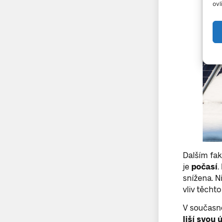
ovl
Dalším fak
je
počasí
.
snížena. 
vliv těcht
V současné
liší svou 