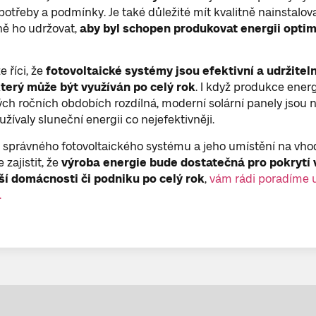
potřeby a podmínky. Je také důležité mít kvalitně nainstalo
ně ho udržovat,
aby byl schopen produkovat energii opti
e říci, že
fotovoltaické systémy jsou efektivní a udržiteln
který může být využíván po celý rok
. I když produkce ener
ých ročních obdobích rozdílná, moderní solární panely jsou 
užívaly sluneční energii co nejefektivněji.
správného fotovoltaického systému a jeho umístění na vho
zajistit, že
výroba energie bude dostatečná pro pokrytí 
ší domácnosti či podniku po celý rok
,
vám rádi poradíme u
.