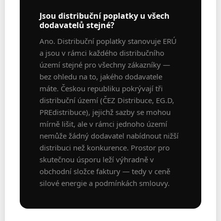
Jsou distribuční poplatky u všech
dodavatelů stejné?
Ano. Distribuční poplatky stanovuje ERÚ
a jsou v rámci každého distribučního
území stejné pro všechny zákazníky —
bez ohledu na to, jakého dodavatele
máte. Českou republiku pokrývají tři
distribuční území (ČEZ Distribuce, EG.D,
PREdistribuce), jejichž sazby se mohou
mírně lišit, ale v rámci jednoho území
nemůže žádný dodavatel nabídnout nižší
distribuci než konkurence. Prostor pro
skutečnou úsporu leží výhradně v
obchodní složce faktury — tedy v ceně
silové energie a podmínkách smlouvy.