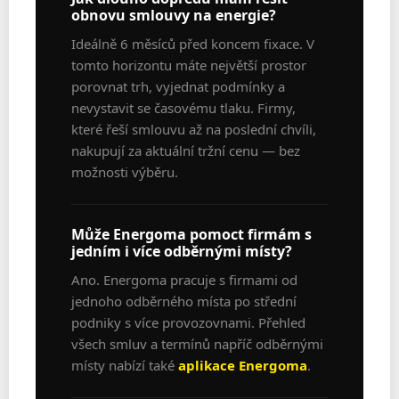
obnovu smlouvy na energie?
Ideálně 6 měsíců před koncem fixace. V
tomto horizontu máte největší prostor
porovnat trh, vyjednat podmínky a
nevystavit se časovému tlaku. Firmy,
které řeší smlouvu až na poslední chvíli,
nakupují za aktuální tržní cenu — bez
možnosti výběru.
Může Energoma pomoct firmám s
jedním i více odběrnými místy?
Ano. Energoma pracuje s firmami od
jednoho odběrného místa po střední
podniky s více provozovnami. Přehled
všech smluv a termínů napříč odběrnými
místy nabízí také
aplikace Energoma
.