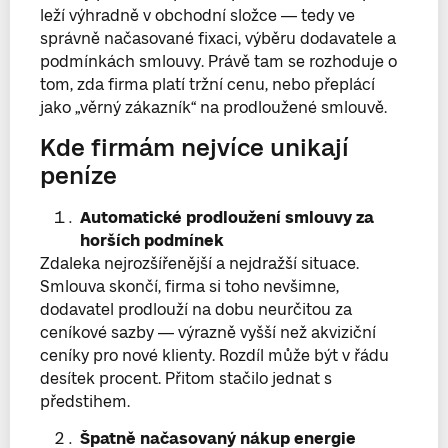
leží výhradně v obchodní složce — tedy ve
správně načasované fixaci, výběru dodavatele a
podmínkách smlouvy. Právě tam se rozhoduje o
tom, zda firma platí tržní cenu, nebo přeplácí
jako „věrný zákazník“ na prodloužené smlouvě.
Kde firmám nejvíce unikají
peníze
Automatické prodloužení smlouvy za
horších podmínek
Zdaleka nejrozšířenější a nejdražší situace.
Smlouva skončí, firma si toho nevšimne,
dodavatel prodlouží na dobu neurčitou za
ceníkové sazby — výrazně vyšší než akviziční
ceníky pro nové klienty. Rozdíl může být v řádu
desítek procent. Přitom stačilo jednat s
předstihem.
Špatně načasovaný nákup energie