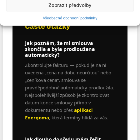
Zobrazit předvolby
Všeobecné obchodní podmínky
Časté otázky
Jak poznám, že mi smlouva
skončila a byla prodloužena
automaticky?
Zkontrolujte fakturu — pokud je na ní
uvedena „cena na dobu neurčitou“ nebo
„ceníková cena“, smlouva se
pravděpodobně automaticky prodloužila.
Nejspolehlivější způsob je zkontrolovat
datum konce smlouvy přímo v
dokumentu nebo přes
aplikaci
Energoma
, která termíny hlídá za vás.
Jak dlouho dopředu mám řešit