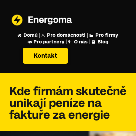
Domů
Pro domácnosti
Pro firmy
Pro partnery
O nás
Blog
Kontakt
Kde firmám skutečně
unikají peníze na
faktuře za energie