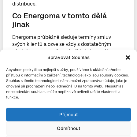
distribuce.
Co Energoma v tomto dělá
jinak
Energoma průběžně sleduje termíny smluv
svých klientů a ozve se vždy s dostatečným
předstihem — ne až ve chvíli, kdy je pozdě.
Spravovat Souhlas
Zároveň analyzuje data z odběrných míst. Pokud
zjistí nesoulad mezi reálným odběrem a
Abychom poskytli co nejlepší služby, používáme k ukládání a/nebo
nastavenými parametry distribuce, upozorní na
přístupu k informacím o zařízení, technologie jako jsou soubory cookies.
to klienta proaktivně — bez čekání na podnět z
Souhlas s těmito technologiemi nám umožní zpracovávat údaje, jako je
chování při procházení nebo jedinečná ID na tomto webu. Nesouhlas
jeho strany.
nebo odvolání souhlasu může nepříznivě ovlivnit určité vlastnosti a
funkce.
Největší úspory vznikají správným načasováním
a aktivní správou smluv — ne čekáním, až
smlouva sama skončí. Pokud chcete vědět, jestli
Příjmout
máte nastaveny optimální podmínky, pošlete
nám poslední roční vyúčtování. Podíváme se na
Odmítnout
celou fakturu — obchodní i technickou část.