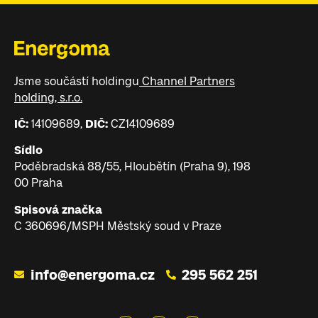
Jsme součástí holdingu
Channel Partners
holding, s.r.o.
IČ:
14109689,
DIČ:
CZ14109689
Sídlo
Poděbradská 88/55, Hloubětín (Praha 9), 198
00 Praha
Spisová značka
C 360696/MSPH Městský soud v Praze
info@energoma.cz
295 562 251