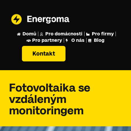
Domů
Pro domácnosti
Pro firmy
Pro partnery
O nás
Blog
Kontakt
Fotovoltaika se
vzdáleným
monitoringem