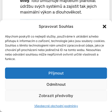
vlivy
. Toto umožňuje majitelům plánovat
údržbu svých systémů a zajistit tak jejich
maximální výkon a dlouhověkost.
Spravovat Souhlas
Abychom poskytli co nejlepší služby, používáme k ukládání a/nebo
přístupu k informacím o zařízení, technologie jako jsou soubory cookies.
Souhlas s těmito technologiemi nám umožní zpracovávat údaje, jako je
chování při procházení nebo jedinečná ID na tomto webu. Nesouhlas
nebo odvolání souhlasu může nepříznivě ovlivnit určité vlastnosti a
funkce.
Výhody vzdáleného monitoringu
Příjmout
fotovoltaiky jsou tak značné, že mnoho
elektráren po celém světě přechází na
Odmítnout
tento systém. Tento trend se projevuje
například
ve výhodách pro životní
Zobrazit předvolby
prostředí
. Snižuje se totiž množství
zbytečné výroby elektřiny, které by vzniklo
Všeobecné obchodní podmínky
kvůli problémům s výkonem solárních