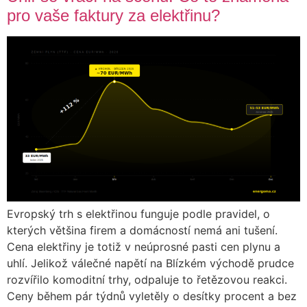
pro vaše faktury za elektřinu?
Evropský trh s elektřinou funguje podle pravidel, o
kterých většina firem a domácností nemá ani tušení.
Cena elektřiny je totiž v neúprosné pasti cen plynu a
uhlí. Jelikož válečné napětí na Blízkém východě prudce
rozvířilo komoditní trhy, odpaluje to řetězovou reakci.
Ceny během pár týdnů vyletěly o desítky procent a bez