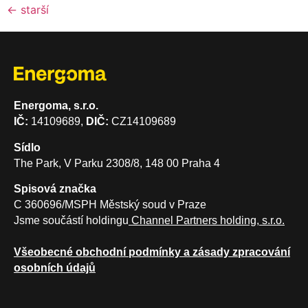
←
starší
Energoma, s.r.o.
IČ:
14109689,
DIČ:
CZ14109689
Sídlo
The Park, V Parku 2308/8, 148 00 Praha 4
Spisová značka
C 360696/MSPH Městský soud v Praze
Jsme součástí holdingu
Channel Partners holding, s.r.o.
Všeobecné obchodní podmínky a zásady zpracování
osobních údajů