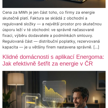
Cena za MWh je jen část toho, co firmy za energie
skutečně platí. Faktura se skládá z obchodní a
regulované složky — a největší prostor pro skutečnou
úsporu leží v té obchodní: ve správně načasované
fixaci, výběru dodavatele a podmínkách smlouvy.
Regulovaná část — distribuční poplatky, rezervovaná
kapacita — je u většiny firem nastavena správně. […]
Klidné domácnosti s aplikací Energoma:
Jak efektivně šetřit za energie v ČR