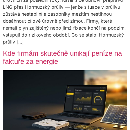
úrovních za poslední roky. Katar sice obnovil přepravu
LNG přes Hormuzský průliv — jenže situace v průlivu
zůstává nestabilní a zásobníky mezitím nestihnou
dosáhnout cílové úrovně před zimou. Firmy, které
nemají plyn zajištěný nebo jimž fixace končí na podzim,
vstupují do rizikového období. Co se stalo: Hormuzský
průliv […]
Kde firmám skutečně unikají peníze na
faktuře za energie