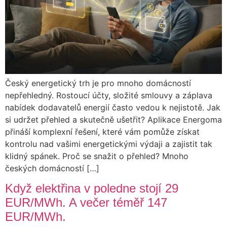
Český energetický trh je pro mnoho domácností
nepřehledný. Rostoucí účty, složité smlouvy a záplava
nabídek dodavatelů energií často vedou k nejistotě. Jak
si udržet přehled a skutečně ušetřit? Aplikace Energoma
přináší komplexní řešení, které vám pomůže získat
kontrolu nad vašimi energetickými výdaji a zajistit tak
klidný spánek. Proč se snažit o přehled? Mnoho
českých domácností […]
Když elektřina v poledne stojí 29
EUR/MWh. A večer téměř 147
EUR/MWh.