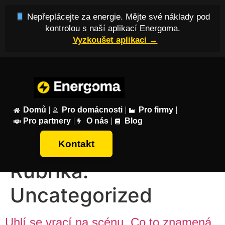
Nepřeplácejte za energie. Mějte své náklady pod
kontrolou s naší aplikací Energoma.
Vyzkoušet aplikaci →
Domů
Pro domácnosti
Pro firmy
Pro partnery
O nás
Blog
Kontakt
Rubrika:
Uncategorized
Uhlí se vrací na scénu. Co to znamená