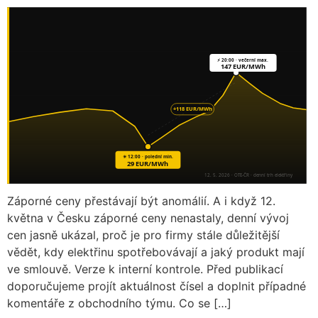
Záporné ceny přestávají být anomálií. A i když 12.
května v Česku záporné ceny nenastaly, denní vývoj
cen jasně ukázal, proč je pro firmy stále důležitější
vědět, kdy elektřinu spotřebovávají a jaký produkt mají
ve smlouvě. Verze k interní kontrole. Před publikací
doporučujeme projít aktuálnost čísel a doplnit případné
komentáře z obchodního týmu. Co se […]