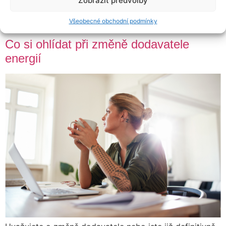
Zobrazit předvolby
domácnosti, ale i firmy se stále domnívají, že jediný
Všeobecné obchodní podmínky
způsob, jak […]
Co si ohlídat při změně dodavatele
energií