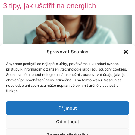
3 tipy, jak ušetřit na energiích
Spravovat Souhlas
Abychom poskytli co nejlepší služby, používáme k ukládání a/nebo
přístupu k informacím o zařízení, technologie jako jsou soubory cookies.
Souhlas s těmito technologiemi nám umožní zpracovávat údaje, jako je
chování při procházení nebo jedinečná ID na tomto webu. Nesouhlas
nebo odvolání souhlasu může nepříznivě ovlivnit určité vlastnosti a
funkce.
Co můžete udělat pro to, aby Vaše náklady za energie
Příjmout
podstatně klesly? Pojďme si říci, co můžete vyzkoušet a
udělat třeba už dnes. Je to jednoduché, možností je
Odmítnout
vždy mnoho. Bohužel se často setkáváme s mylným a
opačným názorem. Mýty o úsporách za energie Mnohé